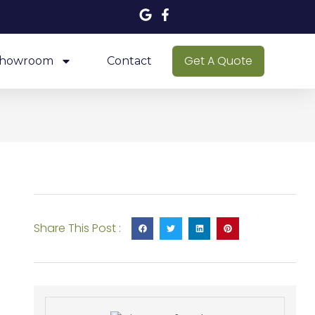
Get A Quote
howroom
Contact
Share This Post :