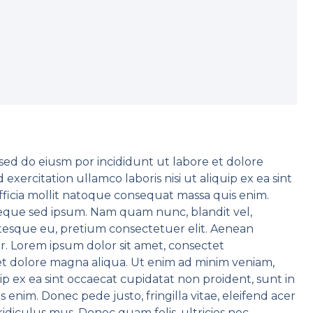
,sed do eiusm por incididunt ut labore et dolore
xercitation ullamco laboris nisi ut aliquip ex ea sint
fficia mollit natoque consequat massa quis enim.
 neque sed ipsum. Nam quam nunc, blandit vel,
entesque eu, pretium consectetuer elit. Aenean
. Lorem ipsum dolor sit amet, consectet
e et dolore magna aliqua. Ut enim ad minim veniam,
uip ex ea sint occaecat cupidatat non proident, sunt in
 enim. Donec pede justo, fringilla vitae, eleifend acer
diculus mus. Donec quam felis, ultricies nec,