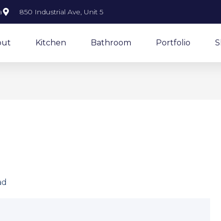
a
850 Industrial Ave, Unit 5
out
Kitchen
Bathroom
Portfolio
S
ad