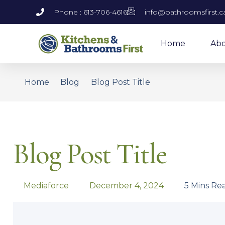
Phone : 613-706-4616
info@bathroomsfirst.c
Home
Ab
Home
Blog
Blog Post Title
Blog Post Title
Mediaforce
December 4, 2024
5 Mins Re