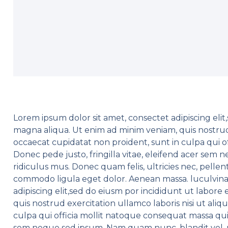
Lorem ipsum dolor sit amet, consectet adipiscing elit
magna aliqua. Ut enim ad minim veniam, quis nostrud e
occaecat cupidatat non proident, sunt in culpa qui o
Donec pede justo, fringilla vitae, eleifend acer sem
ridiculus mus. Donec quam felis, ultricies nec, pell
commodo ligula eget dolor. Aenean massa. luculvinar
adipiscing elit,sed do eiusm por incididunt ut labor
quis nostrud exercitation ullamco laboris nisi ut aliq
culpa qui officia mollit natoque consequat massa quis
sem neque sed ipsum. Nam quam nunc, blandit vel, ri