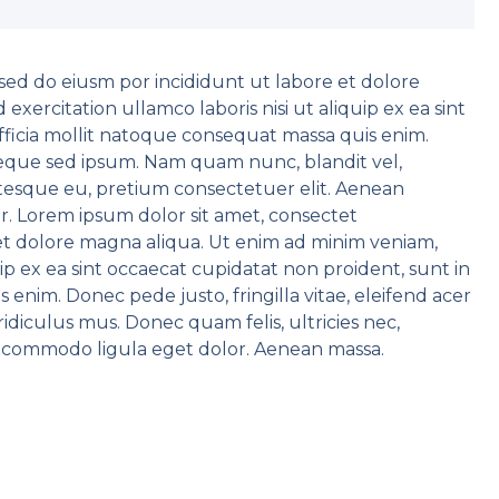
,sed do eiusm por incididunt ut labore et dolore
xercitation ullamco laboris nisi ut aliquip ex ea sint
fficia mollit natoque consequat massa quis enim.
 neque sed ipsum. Nam quam nunc, blandit vel,
entesque eu, pretium consectetuer elit. Aenean
. Lorem ipsum dolor sit amet, consectet
e et dolore magna aliqua. Ut enim ad minim veniam,
uip ex ea sint occaecat cupidatat non proident, sunt in
 enim. Donec pede justo, fringilla vitae, eleifend acer
diculus mus. Donec quam felis, ultricies nec,
 commodo ligula eget dolor. Aenean massa.